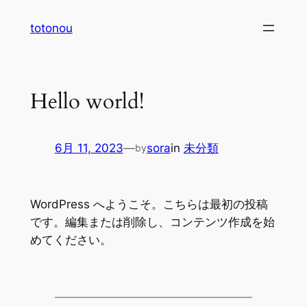
内
totonou
容
を
ス
キ
Hello world!
ッ
プ
6月 11, 2023
—
sora
in
未分類
by
WordPress へようこそ。こちらは最初の投稿
です。編集または削除し、コンテンツ作成を始
めてください。